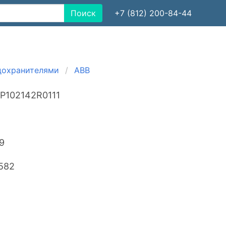
Поиск
+7 (812) 200-84-44
едохранителями
ABB
P102142R0111
9
582