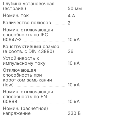
Глубина установочная
(встраив.)
50 мм
Номин. ток
4 А
Количество полюсов
2
Номин. отключающая
способность по IEC
60947-2
10 кА
Конструктивный размер
(в соотв. с DIN 43880)
36
Устойчивость к
импульсному току
10 кА
Отключающая
способность при
коротком замыкании
(Icw)
10 кА
Номин. отключающая
способность по EN
60898
10 кА
Номин. (расчетное)
напряжение
230 В