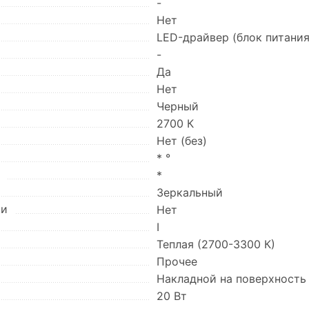
-
Нет
LED-драйвер (блок питани
-
Да
Нет
Черный
2700 К
Нет (без)
* °
)
*
Зеркальный
ки
Нет
I
Теплая (2700-3300 К)
Прочее
Накладной на поверхность
20 Вт