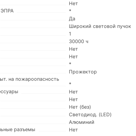
Нет
 ЭПРА
*
Да
Широкий световой пучок
1
30000 ч
Нет
Нет
*
Прожектор
пыт. на пожароопасность
*
ессуары
Нет
Нет
Нет (без)
Светодиод. (LED)
Алюминий
льные разъемы
Нет