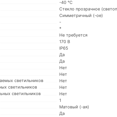
-40 °C
Стекло прозрачное (свето
Симметричный (-ое)
-
*
Не требуется
170 В
IP65
Да
Да
Нет
Нет
ваемых светильников
Нет
ных светильников
Нет
льных светильников
Нет
1
Матовый (-ая)
Да