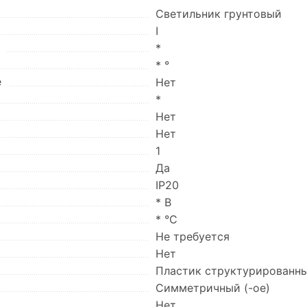
Светильник грунтовый
I
)
*
* °
е
Нет
*
Нет
Нет
1
Да
IP20
* В
* °C
Не требуется
Нет
Пластик структурированн
Симметричный (-ое)
Нет