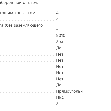
иборов при отключ.
-
ляющим контактом
4
4
та (без заземляющего
-
9010
3 м
Да
Нет
Нет
Нет
Нет
Нет
Да
Прямоугольн.
ПВС
3