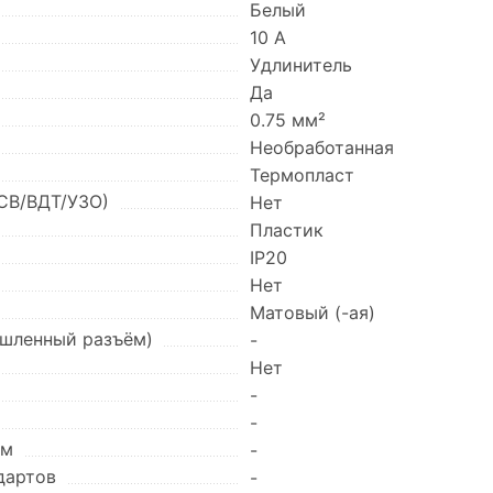
Белый
10 А
Удлинитель
Да
0.75 мм²
Необработанная
Термопласт
CB/ВДТ/УЗО)
Нет
Пластик
IP20
Нет
Матовый (-ая)
ышленный разъём)
-
Нет
-
-
ем
-
дартов
-