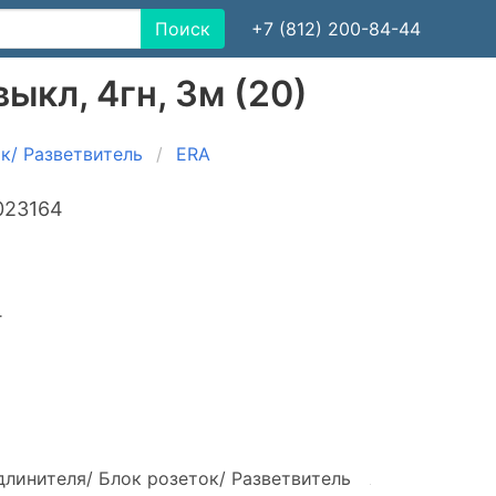
Поиск
+7 (812) 200-84-44
ыкл, 4гн, 3м (20)
к/ Разветвитель
ERA
023164
4
длинителя/ Блок розеток/ Разветвитель