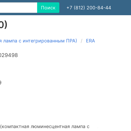
Поиск
+7 (812) 200-84-44
0)
я лампа с интегрированным ПРА)
ERA
029498
9
(компактная люминесцентная лампа с