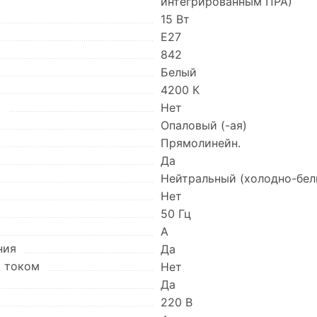
интегрированным ПРА)
15 Вт
E27
842
Белый
4200 К
)
Нет
Опаловый (-ая)
Прямолинейн.
Да
Нейтральный (холодно-бел
Нет
50 Гц
A
ния
Да
. током
Нет
Да
220 В