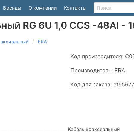
Бренды
О компании
Контакты
ный RG 6U 1,0 CCS -48Al - 1
оаксиальный
ERA
Код производителя:
C0
Производитель:
ERA
Код для заказа:
et5567
Кабель коаксиальный