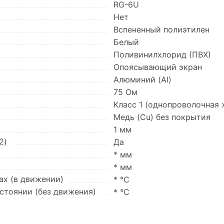
RG-6U
Нет
Вспененный полиэтилен
Белый
Поливинилхлорид (ПВХ)
Опоясывающий экран
Алюминий (Al)
75 Ом
Класс 1 (однопроволочная 
Медь (Cu) без покрытия
1 мм
2)
Да
* мм
* мм
ах (в движении)
* °C
остоянии (без движения)
* °C