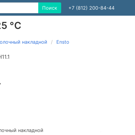
Поиск
+7 (812) 200-84-44
25 °C
толочный накладной
Ensto
11.1
7
лочный накладной