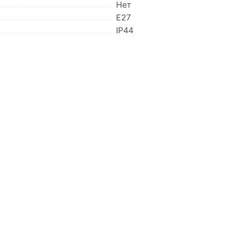
Нет
E27
IP44