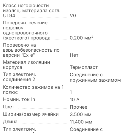
Класс негорючести
изоляц. материала согл.
UL94
V0
Поперечн. сечение
подключ.
однопроволочного
(жесткого) провода
0.200 мм²
Проверено на
взрывобезопасность по
версии "Ex e"
Нет
Материал изоляции
корпуса
Термопласт
Тип электрич.
Соединение с
соединения 2
пружинным зажимом
Количество зажимов на 1
полюс
1
Номин. ток In
10 А
Цвет
Прочее
Ширина/размер ячейки
3.500 мм
Длина
11.400 мм
Тип электрич.
Соединение с