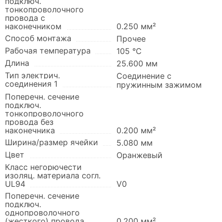
подключ.
тонкопроволочного
провода с
наконечником
0.250 мм²
Способ монтажа
Прочее
Рабочая температура
105 °C
Длина
25.600 мм
Тип электрич.
Соединение с
соединения 1
пружинным зажимом
Поперечн. сечение
подключ.
тонкопроволочного
провода без
наконечника
0.200 мм²
Ширина/размер ячейки
5.080 мм
Цвет
Оранжевый
Класс негорючести
изоляц. материала согл.
UL94
V0
Поперечн. сечение
подключ.
однопроволочного
(жесткого) провода
0.200 мм²