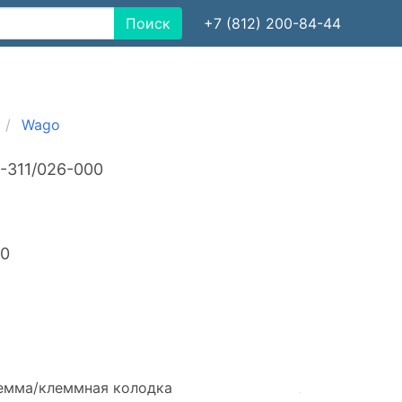
Поиск
+7 (812) 200-84-44
Wago
-311/026-000
40
емма/клеммная колодка