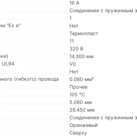
16 А
Соединение с пружинным
1
и "Ex e"
Нет
Термопласт
11
320 В
вки)
14.300 мм
. UL94
V0
Нет
ного (гибкого) провода
0.080 мм²
Прочее
105 °C
5.080 мм
26.450 мм
Соединение с пружинным
Оранжевый
Сверху