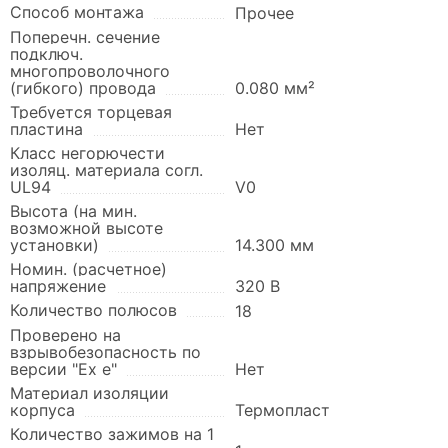
Способ монтажа
Прочее
Поперечн. сечение
подключ.
многопроволочного
(гибкого) провода
0.080 мм²
Требуется торцевая
пластина
Нет
Класс негорючести
изоляц. материала согл.
UL94
V0
Высота (на мин.
возможной высоте
установки)
14.300 мм
Номин. (расчетное)
напряжение
320 В
Количество полюсов
18
Проверено на
взрывобезопасность по
версии "Ex e"
Нет
Материал изоляции
корпуса
Термопласт
Количество зажимов на 1