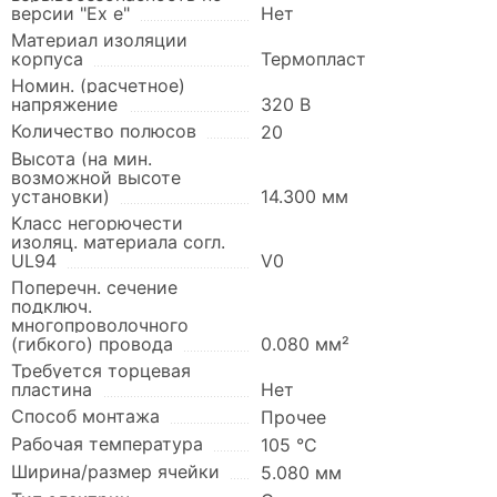
версии "Ex e"
Нет
Материал изоляции
корпуса
Термопласт
Номин. (расчетное)
напряжение
320 В
Количество полюсов
20
Высота (на мин.
возможной высоте
установки)
14.300 мм
Класс негорючести
изоляц. материала согл.
UL94
V0
Поперечн. сечение
подключ.
многопроволочного
(гибкого) провода
0.080 мм²
Требуется торцевая
пластина
Нет
Способ монтажа
Прочее
Рабочая температура
105 °C
Ширина/размер ячейки
5.080 мм