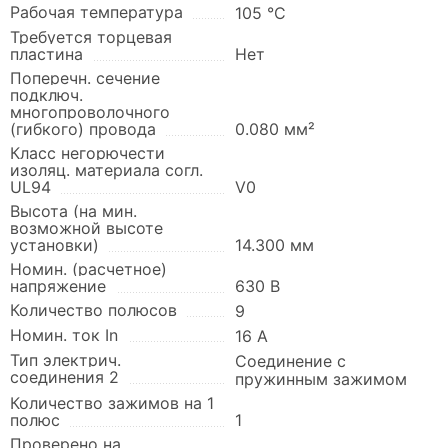
Рабочая температура
105 °C
Требуется торцевая
пластина
Нет
Поперечн. сечение
подключ.
многопроволочного
(гибкого) провода
0.080 мм²
Класс негорючести
изоляц. материала согл.
UL94
V0
Высота (на мин.
возможной высоте
установки)
14.300 мм
Номин. (расчетное)
напряжение
630 В
Количество полюсов
9
Номин. ток In
16 А
Тип электрич.
Соединение с
соединения 2
пружинным зажимом
Количество зажимов на 1
полюс
1
Проверено на