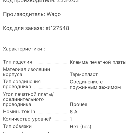
Код производителя:
233-203
Производитель:
Wago
Код для заказа:
et127548
Характеристики :
Тип изделия
Клемма печатной платы
Материал изоляции
корпуса
Термопласт
Тип соединения
Соединение с
проводника
пружинным зажимом
Угол печатной платы/
соединительного
проводника
Прочее
Номин. ток In
6 А
Количество уровней
1
Тип обвязки
Нет (без)