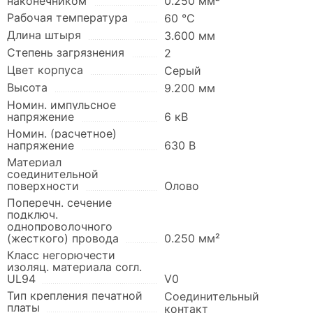
наконечником
0.250 мм²
Рабочая температура
60 °C
Длина штыря
3.600 мм
Степень загрязнения
2
Цвет корпуса
Серый
Высота
9.200 мм
Номин. импульсное
напряжение
6 кВ
Номин. (расчетное)
напряжение
630 В
Материал
соединительной
поверхности
Олово
Поперечн. сечение
подключ.
однопроволочного
(жесткого) провода
0.250 мм²
Класс негорючести
изоляц. материала согл.
UL94
V0
Тип крепления печатной
Соединительный
платы
контакт