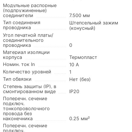
Модульные распорные
(подпружиненные)
соединители
7.500 мм
Тип соединения
Штепсельный зажим
проводника
(конусный)
Угол печатной платы/
соединительного
проводника
0
Материал изоляции
корпуса
Термопласт
Номин. ток In
10 А
Количество уровней
1
Тип обвязки
Нет (без)
Степень защиты (IP), в
смонтированном виде
IP20
Поперечн. сечение
подключ.
тонкопроволочного
провода без
наконечника
0.25 мм²
Поперечн. сечение
подключ.