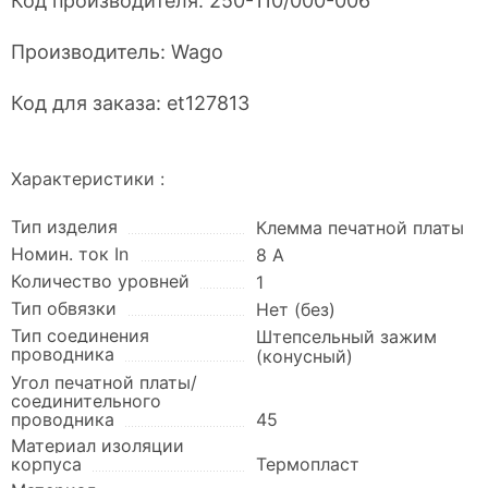
Код производителя:
250-110/000-006
Производитель:
Wago
Код для заказа:
et127813
Характеристики :
Тип изделия
Клемма печатной платы
Номин. ток In
8 А
Количество уровней
1
Тип обвязки
Нет (без)
Тип соединения
Штепсельный зажим
проводника
(конусный)
Угол печатной платы/
соединительного
проводника
45
Материал изоляции
корпуса
Термопласт