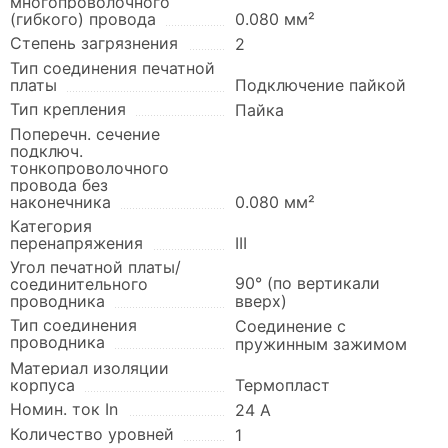
многопроволочного
(гибкого) провода
0.080 мм²
Степень загрязнения
2
Тип соединения печатной
платы
Подключение пайкой
Тип крепления
Пайка
Поперечн. сечение
подключ.
тонкопроволочного
провода без
наконечника
0.080 мм²
Категория
перенапряжения
III
Угол печатной платы/
90° (по вертикали
соединительного
проводника
вверх)
Тип соединения
Соединение с
проводника
пружинным зажимом
Материал изоляции
корпуса
Термопласт
Номин. ток In
24 А
Количество уровней
1