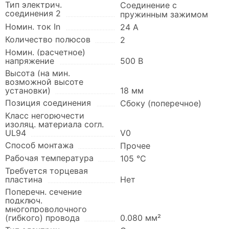
Тип электрич.
Соединение с
соединения 2
пружинным зажимом
Номин. ток In
24 А
Количество полюсов
2
Номин. (расчетное)
напряжение
500 В
Высота (на мин.
возможной высоте
установки)
18 мм
Позиция соединения
Сбоку (поперечное)
Класс негорючести
изоляц. материала согл.
UL94
V0
Способ монтажа
Прочее
Рабочая температура
105 °C
Требуется торцевая
пластина
Нет
Поперечн. сечение
подключ.
многопроволочного
(гибкого) провода
0.080 мм²