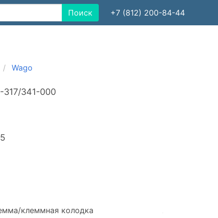
Поиск
+7 (812) 200-84-44
Wago
-317/341-000
25
емма/клеммная колодка