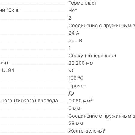
Термопласт
и "Ex e"
Нет
2
Соединение с пружинным
24 А
500 В
1
Сбоку (поперечное)
вки)
23.200 мм
. UL94
V0
105 °C
Прочее
Да
ного (гибкого) провода
0.080 мм²
6 мм
Соединение с пружинным
28 мм
Желто-зеленый