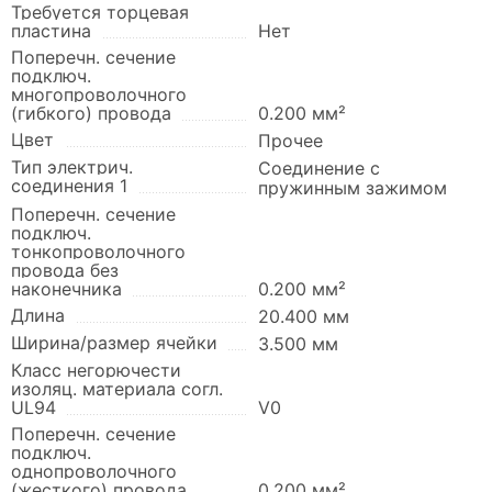
Требуется торцевая
пластина
Нет
Поперечн. сечение
подключ.
многопроволочного
(гибкого) провода
0.200 мм²
Цвет
Прочее
Тип электрич.
Соединение с
соединения 1
пружинным зажимом
Поперечн. сечение
подключ.
тонкопроволочного
провода без
наконечника
0.200 мм²
Длина
20.400 мм
Ширина/размер ячейки
3.500 мм
Класс негорючести
изоляц. материала согл.
UL94
V0
Поперечн. сечение
подключ.
однопроволочного
(жесткого) провода
0.200 мм²