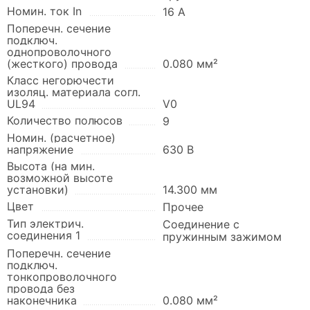
Номин. ток In
16 А
Поперечн. сечение
подключ.
однопроволочного
(жесткого) провода
0.080 мм²
Класс негорючести
изоляц. материала согл.
UL94
V0
Количество полюсов
9
Номин. (расчетное)
напряжение
630 В
Высота (на мин.
возможной высоте
установки)
14.300 мм
Цвет
Прочее
Тип электрич.
Соединение с
соединения 1
пружинным зажимом
Поперечн. сечение
подключ.
тонкопроволочного
провода без
наконечника
0.080 мм²