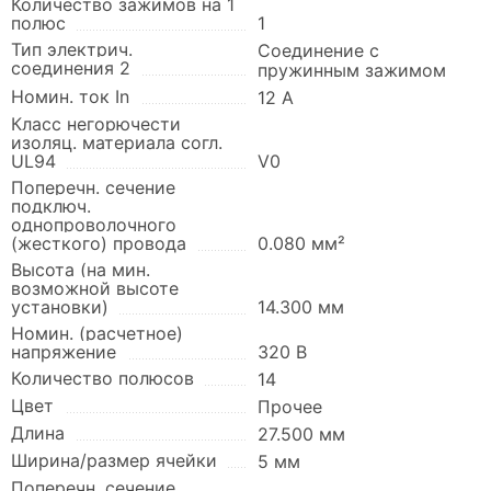
Количество зажимов на 1
полюс
1
Тип электрич.
Соединение с
соединения 2
пружинным зажимом
Номин. ток In
12 А
Класс негорючести
изоляц. материала согл.
UL94
V0
Поперечн. сечение
подключ.
однопроволочного
(жесткого) провода
0.080 мм²
Высота (на мин.
возможной высоте
установки)
14.300 мм
Номин. (расчетное)
напряжение
320 В
Количество полюсов
14
Цвет
Прочее
Длина
27.500 мм
Ширина/размер ячейки
5 мм
Поперечн. сечение