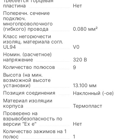
Требуется торцевая
пластина
Нет
Поперечн. сечение
подключ.
многопроволочного
(гибкого) провода
0.080 мм²
Класс негорючести
изоляц. материала согл.
UL94
V0
Номин. (расчетное)
напряжение
320 В
Количество полюсов
9
Высота (на мин.
возможной высоте
установки)
13.100 мм
Позиция соединения
Наклонный (-ое)
Материал изоляции
корпуса
Термопласт
Проверено на
взрывобезопасность по
версии "Ex e"
Нет
Количество зажимов на 1
полюс
1