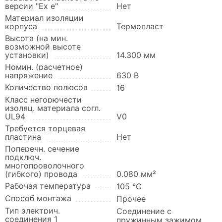
версии "Ex e"
Нет
Материал изоляции
корпуса
Термопласт
Высота (на мин.
возможной высоте
установки)
14.300 мм
Номин. (расчетное)
напряжение
630 В
Количество полюсов
16
Класс негорючести
изоляц. материала согл.
UL94
V0
Требуется торцевая
пластина
Нет
Поперечн. сечение
подключ.
многопроволочного
(гибкого) провода
0.080 мм²
Рабочая температура
105 °C
Способ монтажа
Прочее
Тип электрич.
Соединение с
соединения 1
пружинным зажимом