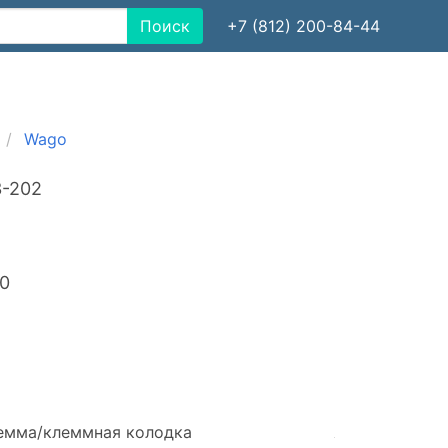
Поиск
+7 (812) 200-84-44
Wago
3-202
30
емма/клеммная колодка