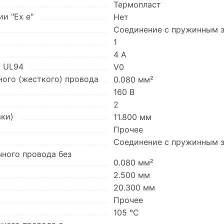
Термопласт
и "Ex e"
Нет
Соединение с пружинным
1
4 А
. UL94
V0
ного (жесткого) провода
0.080 мм²
160 В
2
вки)
11.800 мм
Прочее
Соединение с пружинным
чного провода без
0.080 мм²
2.500 мм
20.300 мм
Прочее
105 °C