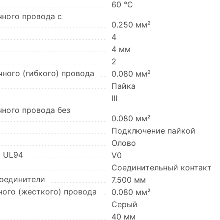
60 °C
чного провода с
0.250 мм²
4
4 мм
2
ного (гибкого) провода
0.080 мм²
Пайка
III
чного провода без
0.080 мм²
Подключение пайкой
Олово
. UL94
V0
Соединительный контакт
оединители
7.500 мм
ного (жесткого) провода
0.080 мм²
Серый
40 мм