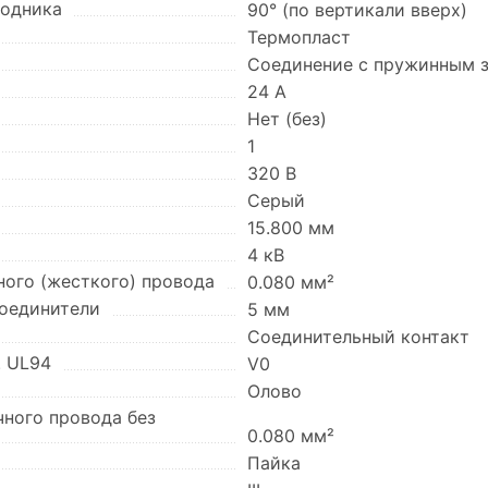
водника
90° (по вертикали вверх)
Термопласт
Соединение с пружинным
24 А
Нет (без)
1
320 В
Серый
15.800 мм
4 кВ
ного (жесткого) провода
0.080 мм²
оединители
5 мм
Соединительный контакт
. UL94
V0
Олово
чного провода без
0.080 мм²
Пайка