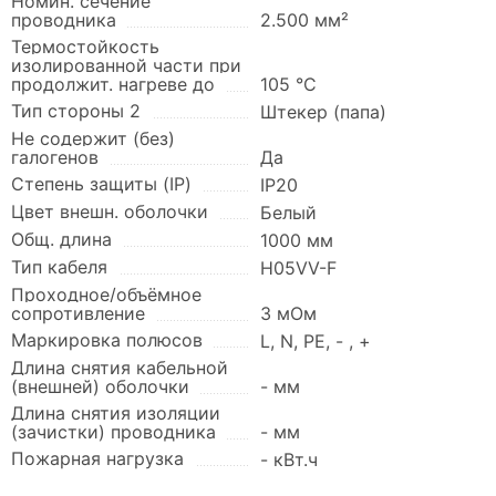
Номин. сечение
проводника
2.500 мм²
Термостойкость
изолированной части при
продолжит. нагреве до
105 °C
Тип стороны 2
Штекер (папа)
Не содержит (без)
галогенов
Да
Степень защиты (IP)
IP20
Цвет внешн. оболочки
Белый
Общ. длина
1000 мм
Тип кабеля
H05VV-F
Проходное/объёмное
сопротивление
3 мОм
Маркировка полюсов
L, N, PE, - , +
Длина снятия кабельной
(внешней) оболочки
- мм
Длина снятия изоляции
(зачистки) проводника
- мм
Пожарная нагрузка
- кВт.ч