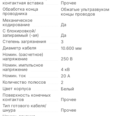
контактная вставка
Прочее
Обработка конца
Обжатые ультразвуком
проводника
концы проводов
Механическое
кодирование
Да
С блокировкой/
запираемый (-ая)
Да
Степень загрязнения
3
Диаметр кабеля
10.600 мм
Номин. (расчетное)
напряжение
250 В
Номин. импульсное
напряжение
4 кВ
Номин. ток
20 А
Количество полюсов
2
Цвет корпуса
Белый
Поверхность конечных
контактов
Прочее
Тип готового кабеля/
шнура
Прочее