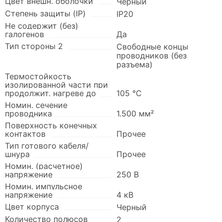
Цвет внешн. оболочки
Черный
Степень защиты (IP)
IP20
Не содержит (без)
галогенов
Да
Тип стороны 2
Свободные концы
проводников (без
разъема)
Термостойкость
изолированной части при
продолжит. нагреве до
105 °C
Номин. сечение
проводника
1.500 мм²
Поверхность конечных
контактов
Прочее
Тип готового кабеля/
шнура
Прочее
Номин. (расчетное)
напряжение
250 В
Номин. импульсное
напряжение
4 кВ
Цвет корпуса
Черный
Количество полюсов
2