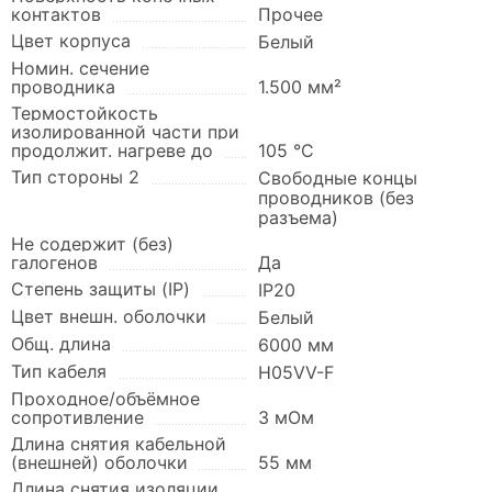
контактов
Прочее
Цвет корпуса
Белый
Номин. сечение
проводника
1.500 мм²
Термостойкость
изолированной части при
продолжит. нагреве до
105 °C
Тип стороны 2
Свободные концы
проводников (без
разъема)
Не содержит (без)
галогенов
Да
Степень защиты (IP)
IP20
Цвет внешн. оболочки
Белый
Общ. длина
6000 мм
Тип кабеля
H05VV-F
Проходное/объёмное
сопротивление
3 мОм
Длина снятия кабельной
(внешней) оболочки
55 мм
Длина снятия изоляции