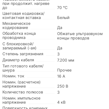
при продолжит. нагреве
до
70 °C
Цветовая кодировка/
контактная вставка
Белый
Механическое
кодирование
Да
Обработка конца
Обжатые ультразвуком
проводника
концы проводов
С блокировкой/
запираемый (-ая)
Да
Степень загрязнения
3
Диаметр кабеля
7.200 мм
Тип готового кабеля/
шнура
Прочее
Номин. ток
16 А
Номин. (расчетное)
напряжение
250 В
Количество полюсов
3
Номин. импульсное
напряжение
4 кВ
Поверхность конечных