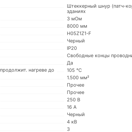
Штеккерный шнур (патч-ко
зданиях
3 мОм
8000 мм
H05Z1Z1-F
Черный
IP20
Свободные концы проводни
Да
продолжит. нагреве до
105 °C
1.500 мм²
Прочее
Прочее
250 В
16 А
Черный
4 кВ
3