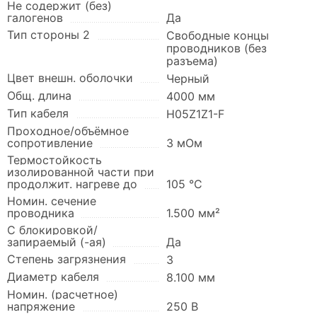
Не содержит (без)
галогенов
Да
Тип стороны 2
Свободные концы
проводников (без
разъема)
Цвет внешн. оболочки
Черный
Общ. длина
4000 мм
Тип кабеля
H05Z1Z1-F
Проходное/объёмное
сопротивление
3 мОм
Термостойкость
изолированной части при
продолжит. нагреве до
105 °C
Номин. сечение
проводника
1.500 мм²
С блокировкой/
запираемый (-ая)
Да
Степень загрязнения
3
Диаметр кабеля
8.100 мм
Номин. (расчетное)
напряжение
250 В