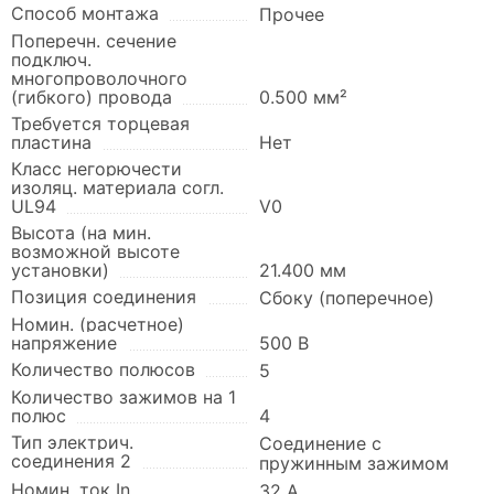
Способ монтажа
Прочее
Поперечн. сечение
подключ.
многопроволочного
(гибкого) провода
0.500 мм²
Требуется торцевая
пластина
Нет
Класс негорючести
изоляц. материала согл.
UL94
V0
Высота (на мин.
возможной высоте
установки)
21.400 мм
Позиция соединения
Сбоку (поперечное)
Номин. (расчетное)
напряжение
500 В
Количество полюсов
5
Количество зажимов на 1
полюс
4
Тип электрич.
Соединение с
соединения 2
пружинным зажимом
Номин. ток In
32 А