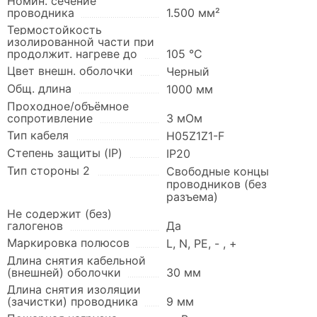
Номин. сечение
проводника
1.500 мм²
Термостойкость
изолированной части при
продолжит. нагреве до
105 °C
Цвет внешн. оболочки
Черный
Общ. длина
1000 мм
Проходное/объёмное
сопротивление
3 мОм
Тип кабеля
H05Z1Z1-F
Степень защиты (IP)
IP20
Тип стороны 2
Свободные концы
проводников (без
разъема)
Не содержит (без)
галогенов
Да
Маркировка полюсов
L, N, PE, - , +
Длина снятия кабельной
(внешней) оболочки
30 мм
Длина снятия изоляции
(зачистки) проводника
9 мм