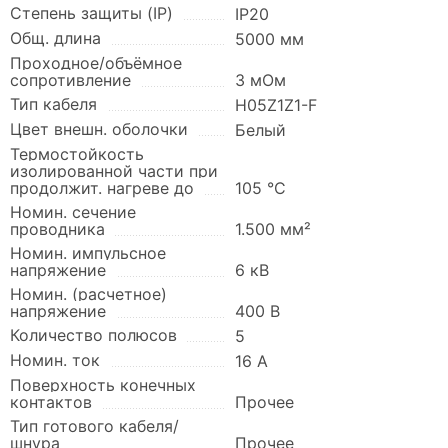
Степень защиты (IP)
IP20
Общ. длина
5000 мм
Проходное/объёмное
сопротивление
3 мОм
Тип кабеля
H05Z1Z1-F
Цвет внешн. оболочки
Белый
Термостойкость
изолированной части при
продолжит. нагреве до
105 °C
Номин. сечение
проводника
1.500 мм²
Номин. импульсное
напряжение
6 кВ
Номин. (расчетное)
напряжение
400 В
Количество полюсов
5
Номин. ток
16 А
Поверхность конечных
контактов
Прочее
Тип готового кабеля/
шнура
Прочее