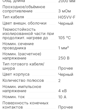
Общ. длина
2000 мм
Проходное/объёмное
сопротивление
3 мОм
Тип кабеля
H05VV-F
Цвет внешн. оболочки
Черный
Термостойкость
изолированной части при
продолжит. нагреве до
105 °C
Номин. сечение
проводника
1 мм²
Номин. (расчетное)
напряжение
250 В
Тип готового кабеля/
шнура
Прочее
Цвет корпуса
Черный
Количество полюсов
2
Номин. импульсное
напряжение
4 кВ
Номин. ток
10 А
Поверхность конечных
контактов
Прочее