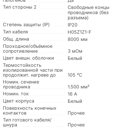
галогенов
Да
Тип стороны 2
Свободные концы
проводников (без
разъема)
Степень защиты (IP)
IP20
Тип кабеля
H05Z1Z1-F
Общ. длина
8000 мм
Проходное/объёмное
сопротивление
3 мОм
Цвет внешн. оболочки
Белый
Термостойкость
изолированной части при
продолжит. нагреве до
105 °C
Номин. сечение
проводника
1.500 мм²
Номин. ток
16 А
Цвет корпуса
Белый
Поверхность конечных
контактов
Прочее
Тип готового кабеля/
шнура
Прочее