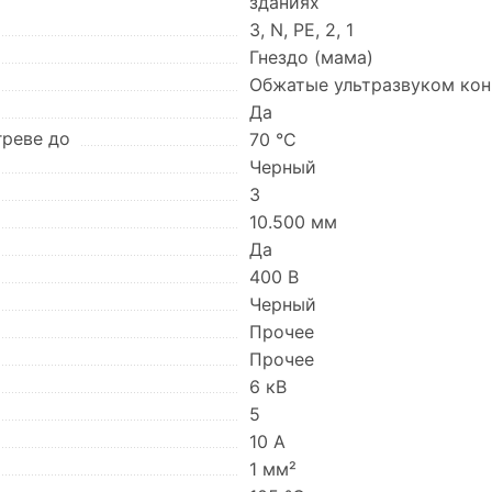
зданиях
3, N, PE, 2, 1
Гнездо (мама)
Обжатые ультразвуком ко
Да
греве до
70 °C
Черный
3
10.500 мм
Да
400 В
Черный
Прочее
Прочее
6 кВ
5
10 А
1 мм²